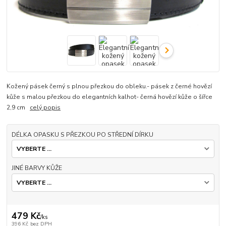
Kožený pásek černý s plnou přezkou do obleku.- pásek z černé hovězí
kůže s malou přezkou do elegantních kalhot- černá hovězí kůže o šířce
2,9 cm
celý popis
DÉLKA OPASKU S PŘEZKOU PO STŘEDNÍ DÍRKU
JINÉ BARVY KŮŽE
479 Kč
/
ks
396 Kč
bez DPH