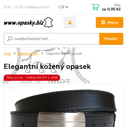
0
ks
8.00 - 22.00 / info@opasky.biz
CZK
za
0,00 Kč
Menu
Hledat
Úvod
Kožené opasky
Elegantní kožený opasek
Elegantní kožený opasek
Šířka 2,9 cm - ODESLÁNÍ DO 1. DNE