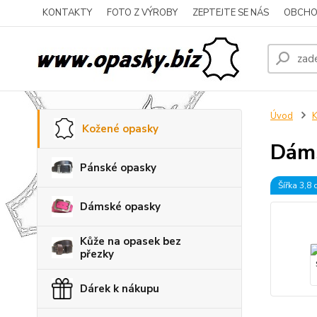
KONTAKTY
FOTO Z VÝROBY
ZEPTEJTE SE NÁS
OBCHO
Úvod
K
Kožené opasky
Dáms
Pánské opasky
Šířka 3,8
Dámské opasky
Kůže na opasek bez
přezky
Dárek k nákupu