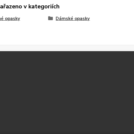
zařazeno v kategoriích
né opasky
Dámské opasky