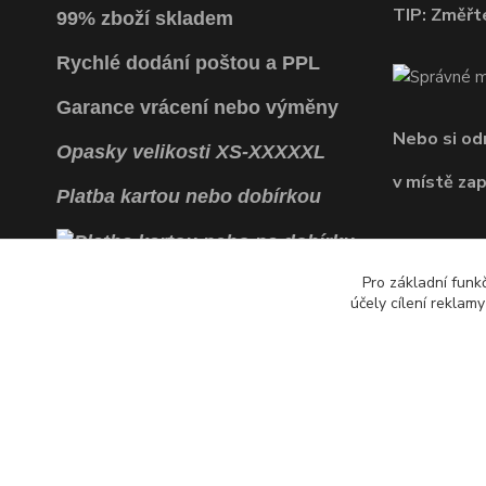
TIP: Změřte
99% zboží skladem
Rychlé dodání poštou a PPL
Garance vrácení
nebo výměny
Nebo si o
Opasky
velikosti
XS
-
XXXXXL
v místě za
Platba kartou nebo dobírkou
Pro základní funk
účely cílení reklam