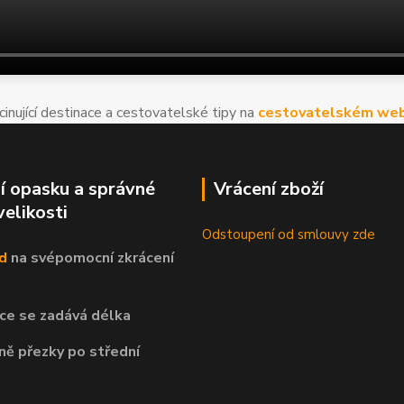
cinující destinace a cestovatelské tipy na
cestovatelském web
í opasku a správné
Vrácení zboží
velikosti
Odstoupení od smlouvy zde
d
na svépomocní
zkrácení
ce se zadává délka
ně přezky po střední