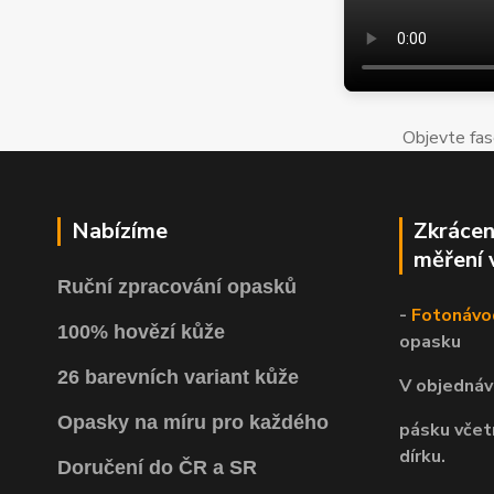
Objevte fas
Nabízíme
Zkrácen
měření 
Ruční zpracování opasků
-
Fotonávo
100% hovězí kůže
opasku
26 barevních variant kůže
V objednáv
Opasky na míru pro každého
pásku včet
dírku.
Doručení do ČR a SR