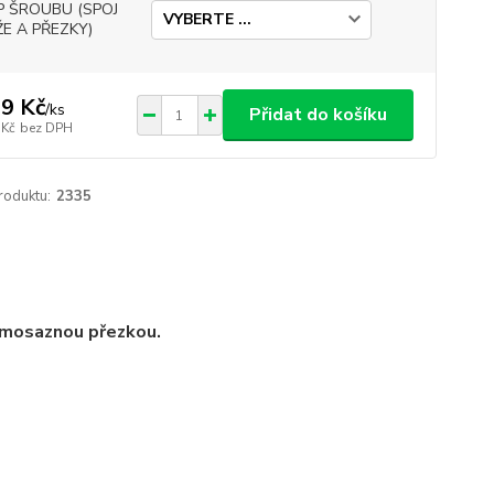
P ŠROUBU (SPOJ
E A PŘEZKY)
9 Kč
/
ks
Přidat do košíku
 Kč
bez DPH
roduktu:
2335
omosaznou přezkou.