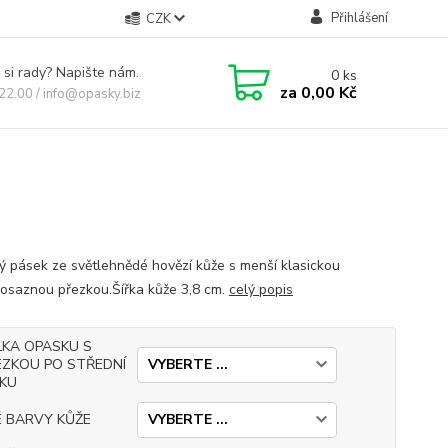
Přihlášení
CZK
 si rady? Napište nám.
0
ks
za
0,00 Kč
 22.00 / info@opasky.biz
 pásek ze světlehnědé hovězí kůže s menší klasickou
osaznou přezkou.Šířka kůže 3,8 cm.
celý popis
LKA OPASKU S
EZKOU PO STŘEDNÍ
RKU
É BARVY KŮŽE