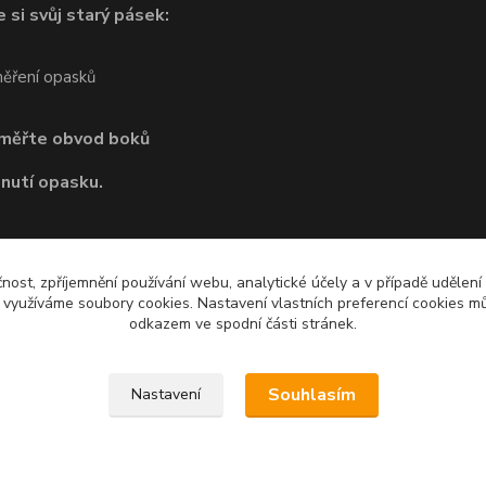
 si svůj starý pásek:
dměřte obvod boků
pnutí opasku.
čnost, zpříjemnění používání webu, analytické účely a v případě udělení
y využíváme soubory cookies. Nastavení vlastních preferencí cookies mů
odkazem ve spodní části stránek.
Souhlasím
Nastavení