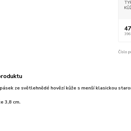
TY
KŮŽ
47
396
Číslo p
produktu
ásek ze světlehnědé hovězí kůže s menší klasickou star
že 3,8 cm.