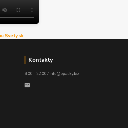
u Svety.sk
Kontakty
8.00 - 22.00 / info@opasky.biz