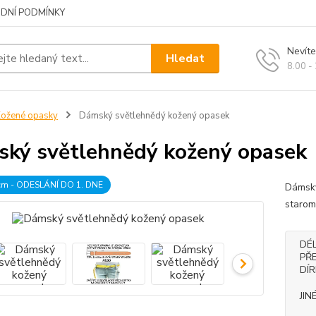
DNÍ PODMÍNKY
Nevíte
Hledat
8.00 -
ožené opasky
Dámský světlehnědý kožený opasek
ký světlehnědý kožený opasek
 cm - ODESLÁNÍ DO 1. DNE
Dámský
starom
DÉ
PŘ
DÍ
JIN