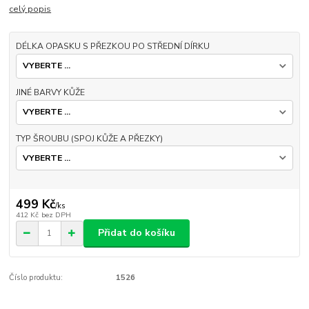
celý popis
DÉLKA OPASKU S PŘEZKOU PO STŘEDNÍ DÍRKU
JINÉ BARVY KŮŽE
TYP ŠROUBU (SPOJ KŮŽE A PŘEZKY)
499 Kč
/
ks
412 Kč
bez DPH
Přidat do košíku
Číslo produktu:
1526