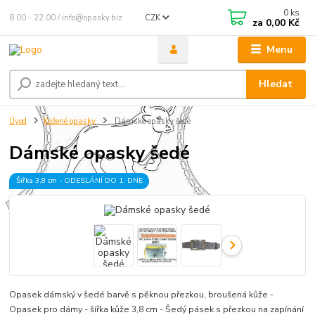
0
ks
8.00 - 22.00 / info@opasky.biz
CZK
za
0,00 Kč
Menu
Hledat
Úvod
Kožené opasky
Dámské opasky šedé
Dámské opasky šedé
Šířka 3,8 cm - ODESLÁNÍ DO 1. DNE
Opasek dámský v šedé barvě s pěknou přezkou, broušená kůže -
Opasek pro dámy - šířka kůže 3,8 cm - Šedý pásek s přezkou na zapínání