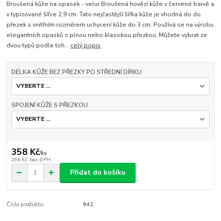
Broušená kůže na opasek - velur Broušená hovězí kůže v červené barvě a
v typizované šířce 2,9 cm. Tato nejčastější šířka kůže je vhodná do do
přezek s vnitřním rozměrem uchycení kůže do 3 cm. Používá se na výrobu
elegantních opasků s plnou nebo klasickou přezkou. Můžete vybrat ze
dvou typů podle toh...
celý popis
DÉLKA KŮŽE BEZ PŘEZKY PO STŘEDNÍ DÍRKU
SPOJENÍ KŮŽE S PŘEZKOU
358 Kč
/
ks
296 Kč
bez DPH
Přidat do košíku
Číslo produktu:
942