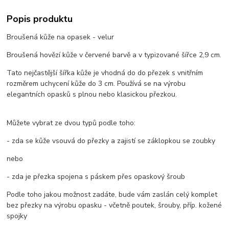
Popis produktu
Broušená kůže na opasek - velur
Broušená hovězí kůže v červené barvě a v typizované šířce 2,9 cm.
Tato nejčastější šířka kůže je vhodná do do přezek s vnitřním
rozměrem uchycení kůže do 3 cm. Používá se na výrobu
elegantních opasků s plnou nebo klasickou přezkou.
Můžete vybrat ze dvou typů podle toho:
- zda se kůže vsouvá do přezky a zajistí se záklopkou se zoubky
nebo
- zda je přezka spojena s páskem přes opaskový šroub
Podle toho jakou možnost zadáte, bude vám zaslán celý komplet
bez přezky na výrobu opasku - včetně poutek, šrouby, příp. kožené
spojky