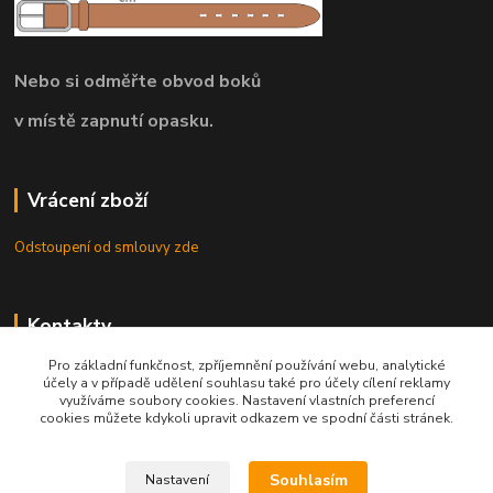
Nebo si odměřte obvod boků
v místě zapnutí opasku.
Vrácení zboží
Odstoupení od smlouvy zde
Kontakty
Pro základní funkčnost, zpříjemnění používání webu, analytické
8.00 - 22.00 / info@opasky.biz
účely a v případě udělení souhlasu také pro účely cílení reklamy
využíváme soubory cookies. Nastavení vlastních preferencí
cookies můžete kdykoli upravit odkazem ve spodní části stránek.
Souhlasím
Nastavení