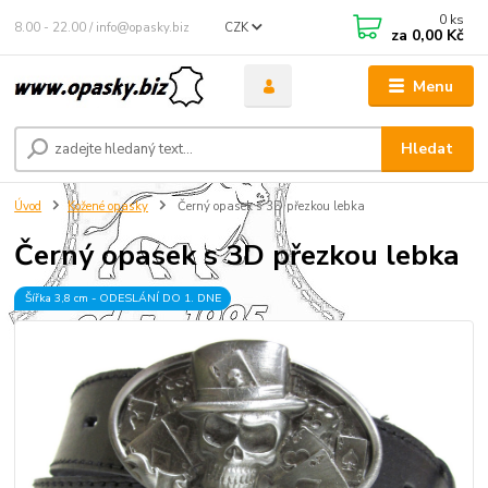
0
ks
8.00 - 22.00 / info@opasky.biz
CZK
za
0,00 Kč
Menu
Hledat
Úvod
Kožené opasky
Černý opasek s 3D přezkou lebka
Černý opasek s 3D přezkou lebka
Šířka 3,8 cm - ODESLÁNÍ DO 1. DNE