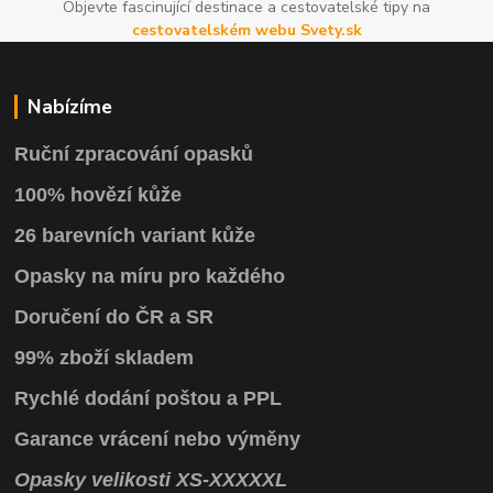
Objevte fascinující destinace a cestovatelské tipy na
cestovatelském webu Svety.sk
Nabízíme
Ruční zpracování opasků
100% hovězí kůže
26 barevních variant kůže
Opasky na míru pro každého
Doručení do ČR a SR
99% zboží skladem
Rychlé dodání poštou a PPL
Garance vrácení
nebo výměny
Opasky
velikosti
XS
-
XXXXXL