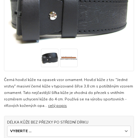
Černá hovězí kůže na opasek vzor ornament. Hovězí kůže z tzv. "Jedné
vrstvy" masivní černé kůže v typizované šířce 3,8 cm s potištěným vzorem
ornament. Tato nejčastější šířka kůže je vhodná do přezek s vnitřním
rozměrem uchycení kůže do 4 cm. Používá se na výrobu sportovních -
riflových kožených opa...
celý popis
DÉLKA KŮŽE BEZ PŘEZKY PO STŘEDNÍ DÍRKU