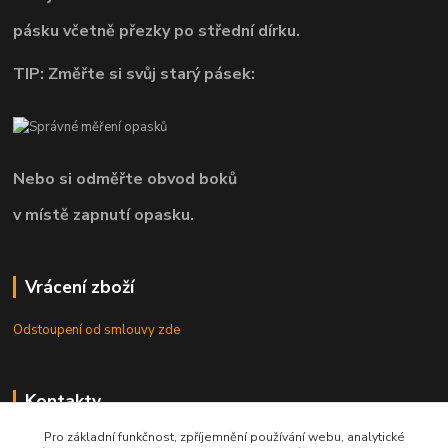
pásku včetně přezky po střední dírku.
TIP: Změřte si svůj starý pásek:
Nebo si odměřte obvod boků
v místě zapnutí opasku.
Vrácení zboží
Odstoupení od smlouvy zde
Kontakty
Pro základní funkčnost, zpříjemnění používání webu, analytické
8.00 - 22.00 / info@opasky.biz