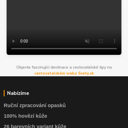
Objevte fascinující destinace a cestovatelské tipy na
cestovatelském webu Svety.sk
Nabízíme
Ruční zpracování opasků
100% hovězí kůže
26 barevních variant kůže