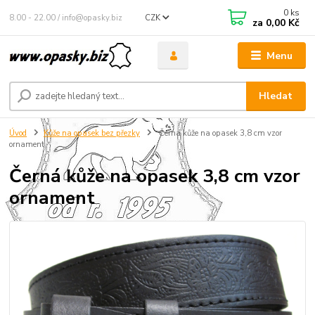
0
ks
8.00 - 22.00 / info@opasky.biz
CZK
za
0,00 Kč
Menu
Hledat
Úvod
Kůže na opasek bez přezky
Černá kůže na opasek 3,8 cm vzor
ornament
Černá kůže na opasek 3,8 cm vzor
ornament