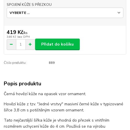
SPOJENÍ KŮŽE S PŘEZKOU
419 Kč
/
ks
346 Kč
bez DPH
Přidat do košíku
Číslo produktu:
889
Popis produktu
Černá hovězí kůže na opasek vzor ornament.
Hovězí kůže z tzv. "Jedné vrstvy" masivní černé kůže v typizované
šířce 3,8 cm s potištěným vzorem ornament.
Tato nejčastější šířka kůže je vhodná do přezek s vnitřním
rozměrem uchycení kůže do 4 cm. Používá se na výrobu