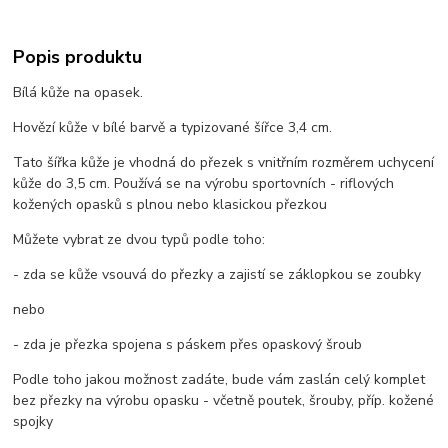
Popis produktu
Bílá kůže na opasek.
Hovězí kůže v bílé barvě a typizované šířce 3,4 cm.
Tato šířka kůže je vhodná do přezek s vnitřním rozměrem uchycení
kůže do 3,5 cm. Používá se na výrobu sportovních - riflových
kožených opasků s plnou nebo klasickou přezkou
Můžete vybrat ze dvou typů podle toho:
- zda se kůže vsouvá do přezky a zajistí se záklopkou se zoubky
nebo
- zda je přezka spojena s páskem přes opaskový šroub
Podle toho jakou možnost zadáte, bude vám zaslán celý komplet
bez přezky na výrobu opasku - včetně poutek, šrouby, příp. kožené
spojky