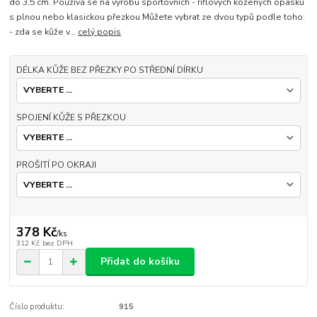
do 3,5 cm. Používá se na výrobu sportovních - riflových kožených opasků
s plnou nebo klasickou přezkou Můžete vybrat ze dvou typů podle toho:
- zda se kůže v...
celý popis
DÉLKA KŮŽE BEZ PŘEZKY PO STŘEDNÍ DÍRKU
SPOJENÍ KŮŽE S PŘEZKOU
PROŠITÍ PO OKRAJI
378 Kč
/
ks
312 Kč
bez DPH
Přidat do košíku
Číslo produktu:
915