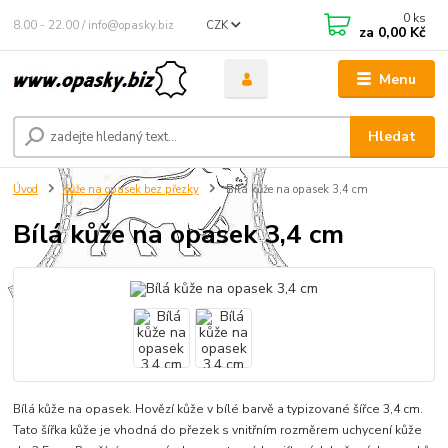
0
ks
8.00 - 22.00 / info@opasky.biz
CZK
za
0,00 Kč
Menu
Hledat
Úvod
Kůže na opasek bez přezky
Bílá kůže na opasek 3,4 cm
Bílá kůže na opasek 3,4 cm
Bílá kůže na opasek. Hovězí kůže v bílé barvě a typizované šířce 3,4 cm.
Tato šířka kůže je vhodná do přezek s vnitřním rozměrem uchycení kůže