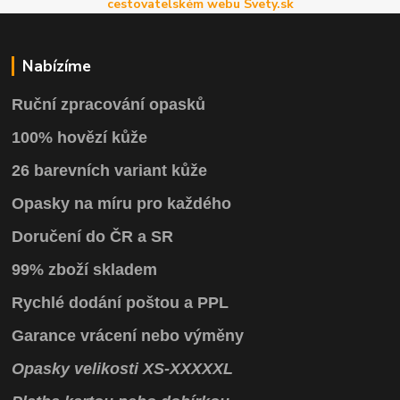
cestovatelském webu Svety.sk
Nabízíme
Ruční zpracování opasků
100% hovězí kůže
26 barevních variant kůže
Opasky na míru pro každého
Doručení do ČR a SR
99% zboží skladem
Rychlé dodání poštou a PPL
Garance vrácení
nebo výměny
Opasky
velikosti
XS
-
XXXXXL